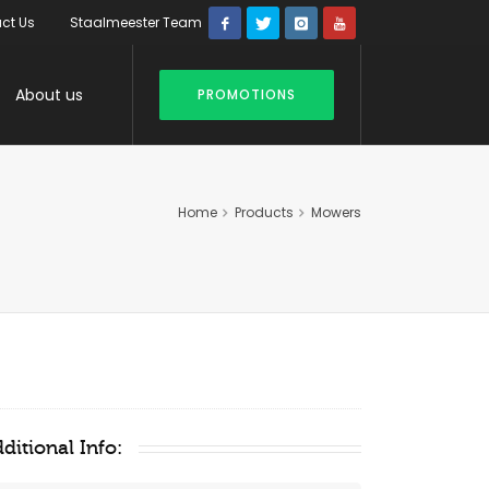
ct Us
Staalmeester Team
About us
PROMOTIONS
Home
Products
Mowers
ditional Info: