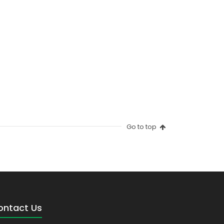
Go to top
ontact Us