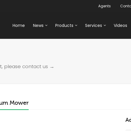
Agents
Conta
Home
News
Products
Services
Videos
t, please
contact us →
Drum Mower
Ad